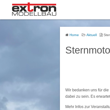
S
k
i
p
t
o
Home
Aktuell
Ster
c
Sternmotor
o
n
t
e
n
t
Wir bedanken uns für die 
dabei zu sein. Es erwart
Mehr Infos zur Veranstalt