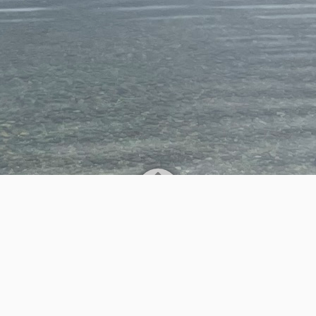
AGB
Kontakt
Datenschutz
Impressum
Powered by
WordPress
Theme by
Simple Days
EXTRON Modellbau Herstellung und Verkauf von
Modellbau Artikeln
©2026
EXTRON Modellbau