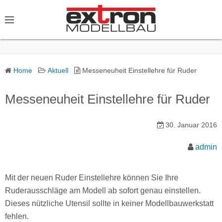
S
k
i
p
t
o
Home
Aktuell
Messeneuheit Einstellehre für Ruder
c
o
Messeneuheit Einstellehre für Ruder
n
t
30. Januar 2016
e
admin
n
t
Mit der neuen Ruder Einstellehre können Sie Ihre
Ruderausschläge am Modell ab sofort genau einstellen.
Dieses nützliche Utensil sollte in keiner Modellbauwerkstatt
fehlen.