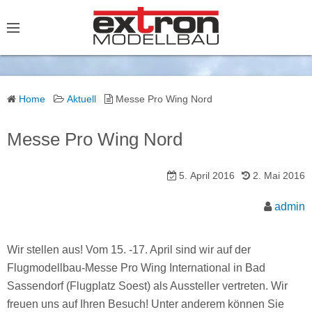
S
k
i
p
t
o
Home
Aktuell
Messe Pro Wing Nord
c
o
Messe Pro Wing Nord
n
t
5. April 2016
2. Mai 2016
e
admin
n
t
Wir stellen aus! Vom 15. -17. April sind wir auf der
Flugmodellbau-Messe Pro Wing International in Bad
Sassendorf (Flugplatz Soest) als Aussteller vertreten. Wir
freuen uns auf Ihren Besuch! Unter anderem können Sie