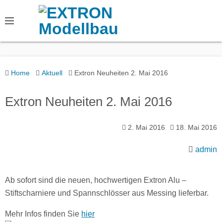
S
k
i
p
t
o
Home
Aktuell
Extron Neuheiten 2. Mai 2016
c
o
Extron Neuheiten 2. Mai 2016
n
t
2. Mai 2016
18. Mai 2016
e
n
admin
t
Ab sofort sind die neuen, hochwertigen Extron Alu –
Stiftscharniere und Spannschlösser aus Messing lieferbar.
Mehr Infos finden Sie
hier