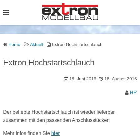
S
k
i
p
t
o
Home
Aktuell
Extron Hochstartschlauch
c
o
Extron Hochstartschlauch
n
t
19. Juni 2016
18. August 2016
e
HP
n
t
Der beliebte Hochstartschlauch ist wieder lieferbar,
zusammen mit den passenden Anschlusstücken
Mehr Infos finden Sie
hier