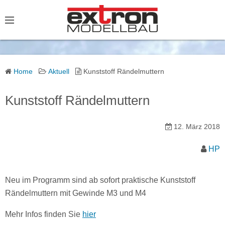
S
k
i
p
t
o
Home
Aktuell
Kunststoff Rändelmuttern
c
o
Kunststoff Rändelmuttern
n
t
12. März 2018
e
HP
n
t
Neu im Programm sind ab sofort praktische Kunststoff
Rändelmuttern mit Gewinde M3 und M4
Mehr Infos finden Sie
hier