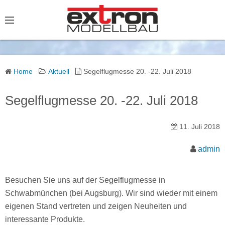
S
k
i
p
t
o
Home
Aktuell
Segelflugmesse 20. -22. Juli 2018
c
o
Segelflugmesse 20. -22. Juli 2018
n
t
11. Juli 2018
e
admin
n
t
Besuchen Sie uns auf der Segelflugmesse in
Schwabmünchen (bei Augsburg). Wir sind wieder mit einem
eigenen Stand vertreten und zeigen Neuheiten und
interessante Produkte.