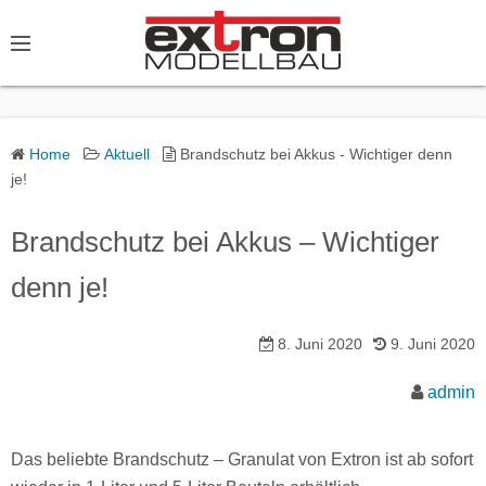
S
k
i
p
t
o
Home
Aktuell
Brandschutz bei Akkus - Wichtiger denn
je!
c
o
Brandschutz bei Akkus – Wichtiger
n
t
denn je!
e
n
8. Juni 2020
9. Juni 2020
t
admin
Das beliebte Brandschutz – Granulat von Extron ist ab sofort