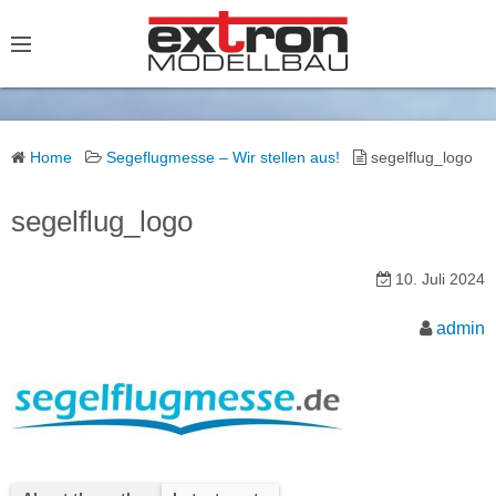
S
k
i
p
t
o
Home
Segeflugmesse – Wir stellen aus!
segelflug_logo
c
o
segelflug_logo
n
t
10. Juli 2024
e
admin
n
t