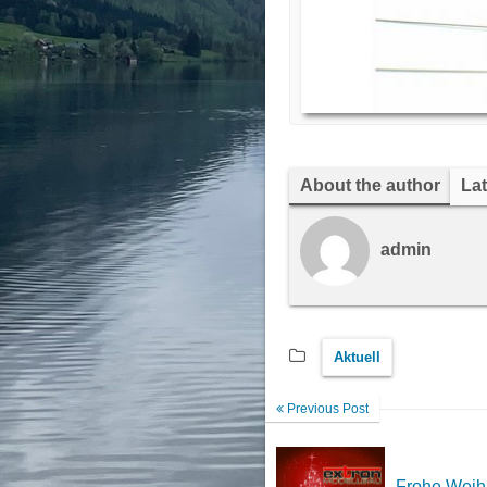
About the author
Lat
admin
Aktuell
Previous Post
Frohe Weih