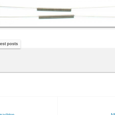
est posts
nachten
N