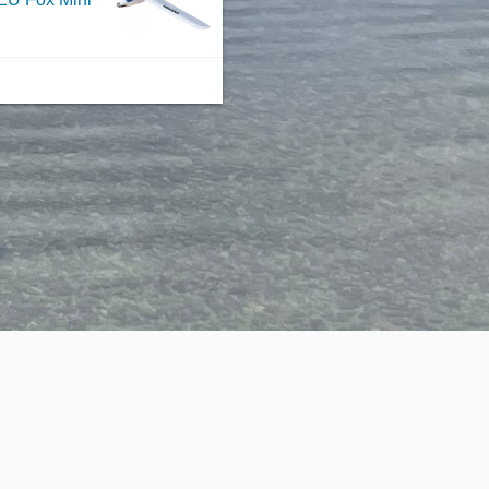
llbau Herstellung und Verkauf von Modellbau Artikeln
©2026
EXTRON Modellbau