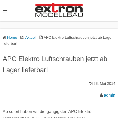
S
k
i
p
t
o
Home
Aktuell
APC Elektro Luftschrauben jetzt ab Lager
lieferbar!
c
o
APC Elektro Luftschrauben jetzt ab
n
t
Lager lieferbar!
e
n
26. Mai 2014
t
admin
Ab sofort haben wir die gängigsten APC Elektro