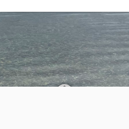
AGB
Kontakt
Datenschutz
Impressum
Powered by
WordPress
Theme by
Simple Days
EXTRON Modellbau Herstellung und Verkauf von