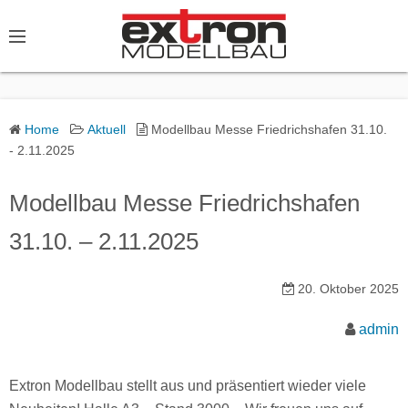
S
k
i
p
t
o
Home
Aktuell
Modellbau Messe Friedrichshafen 31.10.
- 2.11.2025
c
o
Modellbau Messe Friedrichshafen
n
t
31.10. – 2.11.2025
e
n
20. Oktober 2025
t
admin
Extron Modellbau stellt aus und präsentiert wieder viele