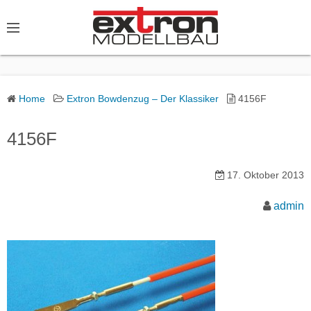
S
k
i
p
t
o
Home
Extron Bowdenzug – Der Klassiker
4156F
c
o
4156F
n
t
17. Oktober 2013
e
admin
n
t