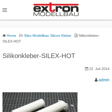
S
k
i
p
t
o
Home
Silex Modellbau Silicon Kleber
Silikonkleber-
SILEX-HOT
c
o
Silikonkleber-SILEX-HOT
n
t
e
22. Juli 2014
n
admin
t