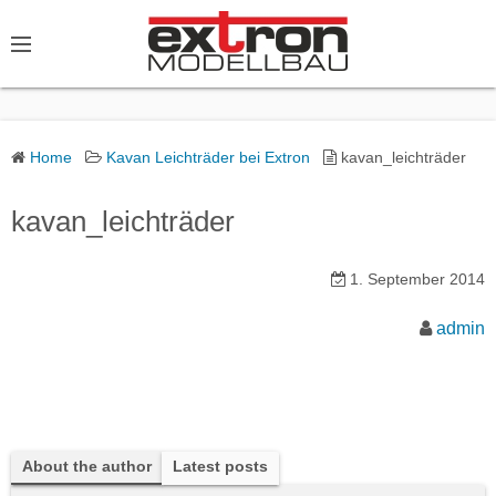
S
k
i
p
t
o
Home
Kavan Leichträder bei Extron
kavan_leichträder
c
o
kavan_leichträder
n
t
1. September 2014
e
admin
n
t
About the author
Latest posts