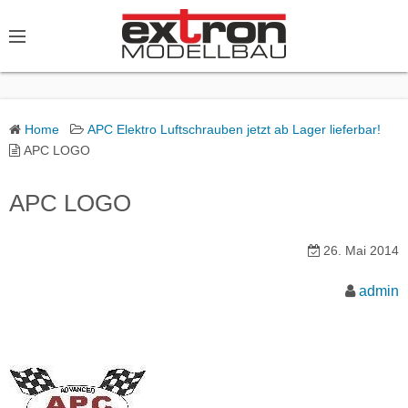
S
k
i
p
t
o
Home
APC Elektro Luftschrauben jetzt ab Lager lieferbar!
APC LOGO
c
o
APC LOGO
n
t
e
26. Mai 2014
n
admin
t